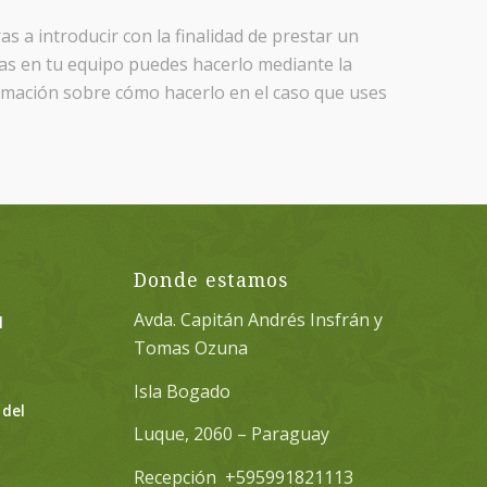
s a introducir con la finalidad de prestar un
adas en tu equipo puedes hacerlo mediante la
rmación sobre cómo hacerlo en el caso que uses
Donde estamos
Avda. Capitán Andrés Insfrán y
l
Tomas Ozuna
Isla Bogado
 del
Luque, 2060 – Paraguay
Recepción +595991821113