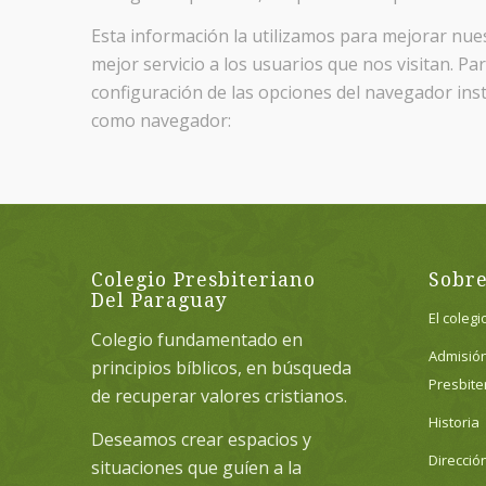
Esta información la utilizamos para mejorar nues
mejor servicio a los usuarios que nos visitan. Pa
configuración de las opciones del navegador in
como navegador:
Colegio Presbiteriano
Sobre
Del Paraguay
El colegi
Colegio fundamentado en
Admisió
principios bíblicos, en búsqueda
Presbite
de recuperar valores cristianos.
Historia
Deseamos crear espacios y
Direcció
situaciones que guíen a la