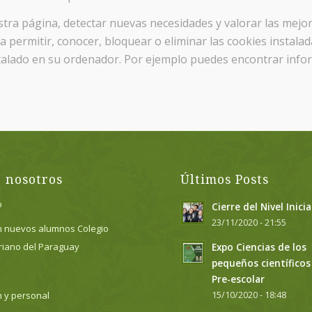
tra página, detectar nuevas necesidades y valorar las mejora
ra permitir, conocer, bloquear o eliminar las cookies instal
stalado en su ordenador. Por ejemplo puedes encontrar info
 nosotros
Últimos Posts
o
Cierre del Nivel Inicia
23/11/2020 - 21:55
n nuevos alumnos Colegio
riano del Paraguay
Expo Ciencias de los
pequeños científicos
Pre-escolar
n y personal
15/10/2020 - 18:48